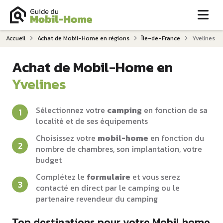
Me
Accueil
Achat de Mobil-Home en régions
Île-de-France
Yvelines
Achat de Mobil-Home en
Yvelines
Sélectionnez votre
camping
en fonction de sa
localité et de ses équipements
Choisissez votre
mobil-home
en fonction du
nombre de chambres, son implantation, votre
budget
Complétez le
formulaire
et vous serez
contacté en direct par le camping ou le
partenaire revendeur du camping
Top destinations pour votre Mobil home