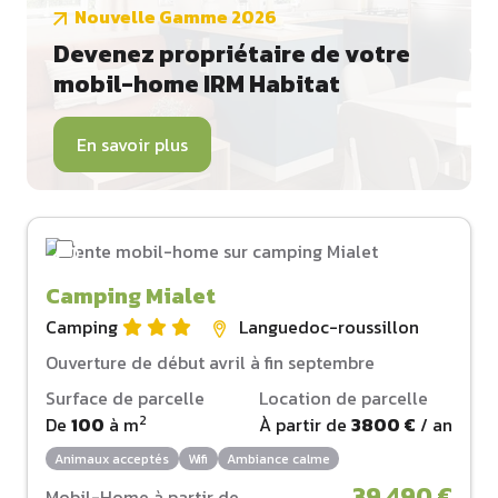
Nouvelle Gamme 2026
Devenez propriétaire de votre
mobil-home IRM Habitat
En savoir plus
Camping Mialet
Camping
Languedoc-roussillon
Ouverture de début avril à fin septembre
Surface de parcelle
Location de parcelle
2
De
100
à
m
À partir de
3800 €
/ an
Animaux acceptés
Wifi
Ambiance calme
39 490 €
Mobil-Home à partir de