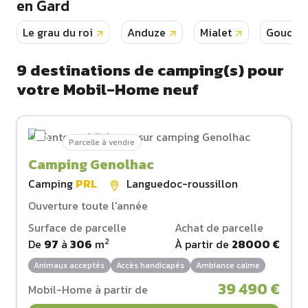
en Gard
Le grau du roi
Anduze
Mialet
Goudar
9
destinations de camping(s) pour
votre Mobil-Home neuf
Parcelle à vendre
Camping Genolhac
Camping
PRL
Languedoc-roussillon
Ouverture toute l'année
Surface de parcelle
Achat de parcelle
2
De
97
à
306
m
À partir de
28000 €
Animaux acceptés
Accès handicapés
Ambiance calme
39 490 €
Mobil-Home à partir de