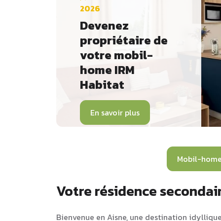
2026
Devenez
propriétaire de
votre mobil-
home IRM
Habitat
En savoir plus
Mobil-home
Votre résidence secondai
Bienvenue en Aisne, une destination idyllique 