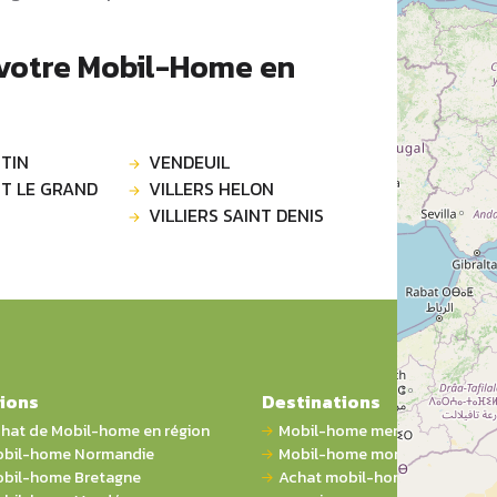
 votre Mobil-Home en
TIN
VENDEUIL
T LE GRAND
VILLERS HELON
VILLIERS SAINT DENIS
ions
Destinations
hat de Mobil-home en région
Mobil-home mer
bil-home Normandie
Mobil-home montagne
bil-home Bretagne
Achat mobil-home 1 chambre 