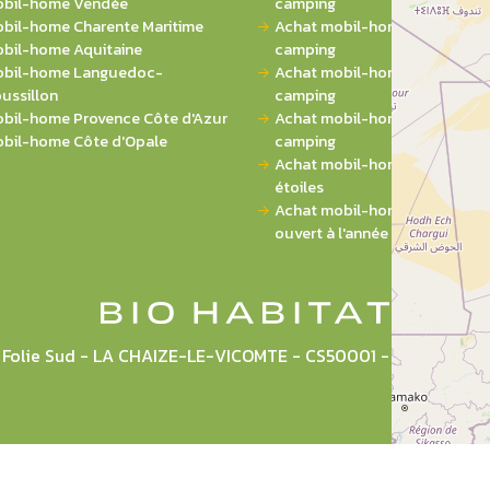
bil-home Vendée
camping
bil-home Charente Maritime
Achat mobil-home 2 chambres
bil-home Aquitaine
camping
bil-home Languedoc-
Achat mobil-home 3 chambres
ussillon
camping
bil-home Provence Côte d'Azur
Achat mobil-home 4 chambres
bil-home Côte d'Opale
camping
Achat mobil-home sur campin
étoiles
Achat mobil-home sur campi
ouvert à l'année
la Folie Sud - LA CHAIZE-LE-VICOMTE - CS50001 - 85036 L