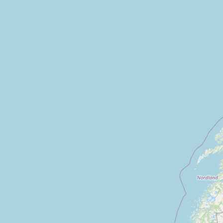
Fere en tardenois
Berry au bac
Monampteuil