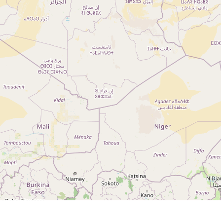
Notre réseau
 sur
Nos campings
Blog
 sur
Espace revendeur
 sur
g 5
ng
A ROCHE-SUR-YON CEDEX