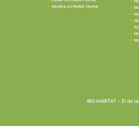
Mo
Vendre un Mobil-Home
Mo
Mo
Mo
Ro
Mo
Mo
BIO HABITAT - ZI de 