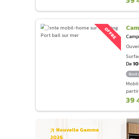
39 
Camp
OFFRE
Camp
Ouver
Surfa
De
1
Bord 
Mobi
parti
39 
Nouvelle Gamme
2026