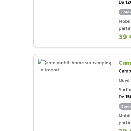
De
12
Bord 
Mobi
parti
39 
Cam
Camp
Ouver
Surfa
De
15
Bord 
Mobi
parti