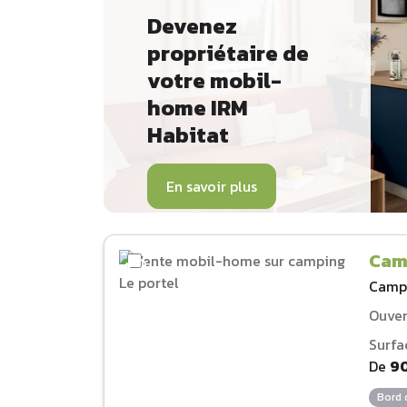
Devenez
propriétaire de
votre mobil-
home IRM
Habitat
En savoir plus
Cam
Camp
Ouver
Surfa
De
9
Bord 