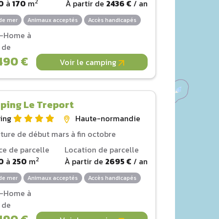
2
0
à
170
m
À partir de
2436 €
/ an
de mer
Animaux acceptés
Accès handicapés
l-Home à
r de
490 €
Voir le camping
ping Le Treport
ing
Haute-normandie
ture de début mars à fin octobre
ce de parcelle
Location de parcelle
2
0
à
250
m
À partir de
2695 €
/ an
de mer
Animaux acceptés
Accès handicapés
l-Home à
r de