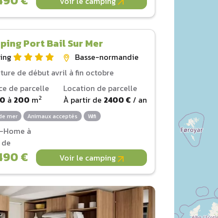
490 €
Voir le camping
ing Port Bail Sur Mer
ing
Basse-normandie
ture de début avril à fin octobre
ce de parcelle
Location de parcelle
2
00
à
200
m
À partir de
2400 €
/ an
de mer
Animaux acceptés
Wifi
l-Home à
r de
490 €
Voir le camping