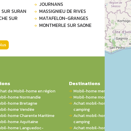
JOURNANS
 SUR SURAN
MASSIGNIEU DE RIVES
CHE SUR
MATAFELON-GRANGES
MONTMERLE SUR SAONE
plus
ions
Destinations
hat de Mobil-home en région
Mobil-home mer
bil-home Normandie
Mobil-home montagne
bil-home Bretagne
Achat mobil-home 1 chambre 
bil-home Vendée
camping
bil-home Charente Maritime
Achat mobil-home 2 chambres
bil-home Aquitaine
camping
bil-home Languedoc-
Achat mobil-home 3 chambres