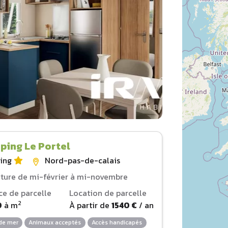
ping Le Portel
ing
Nord-pas-de-calais
ture de mi-février à mi-novembre
ce de parcelle
Location de parcelle
2
0
à
m
À partir de
1540 €
/ an
de mer
Animaux acceptés
Accès handicapés