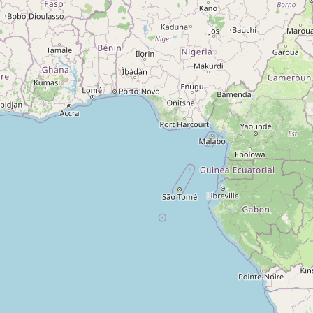
A propos
Qui sommes-nous ?
Actualités
sur
Nos partenaires
Notre réseau
 sur
Nos campings
Blog
 sur
Espace revendeur