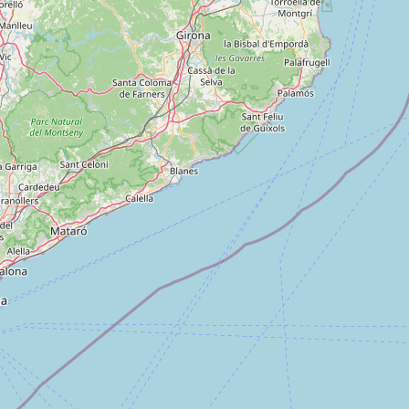
A propos
Qui sommes-nous ?
Actualités
sur
Nos partenaires
Notre réseau
 sur
Nos campings
Blog
 sur
Espace revendeur
 sur