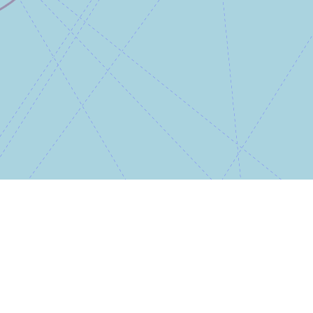
g 5
ng
A ROCHE-SUR-YON CEDEX
otection des données
Préférences de consentement
Leaflet
|
©
OpenStreetMap
contributors