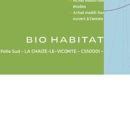
Achat mobil-home sur campin
étoiles
Achat mobil-home sur campi
ouvert à l'année
la Folie Sud - LA CHAIZE-LE-VICOMTE - CS50001 - 85036 L
Plan du site
Mentions légales
CGU
Politique de pr