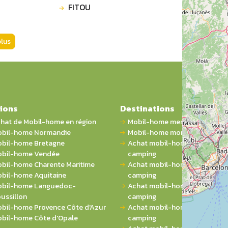
FITOU
plus
ions
Destinations
hat de Mobil-home en région
Mobil-home mer
bil-home Normandie
Mobil-home montagne
bil-home Bretagne
Achat mobil-home 1 chambre 
bil-home Vendée
camping
bil-home Charente Maritime
Achat mobil-home 2 chambres
bil-home Aquitaine
camping
bil-home Languedoc-
Achat mobil-home 3 chambres
ussillon
camping
bil-home Provence Côte d'Azur
Achat mobil-home 4 chambres
bil-home Côte d'Opale
camping