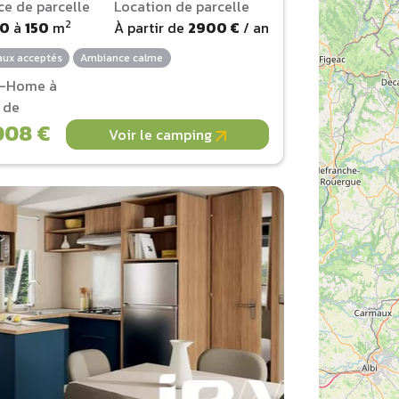
ce de parcelle
Location de parcelle
2
00
à
150
m
À partir de
2900 €
/ an
ux acceptés
Ambiance calme
l-Home à
r de
008 €
Voir le camping