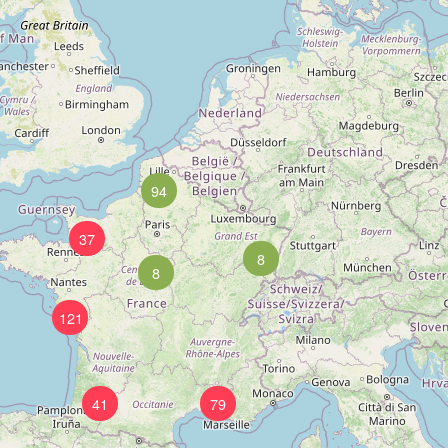
94
37
8
8
121
41
79