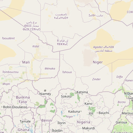
A propos
Qui sommes-nous ?
Actualités
sur
Nos partenaires
Notre réseau
 sur
Nos campings
Blog
 sur
Espace revendeur
 sur
g 5
ng