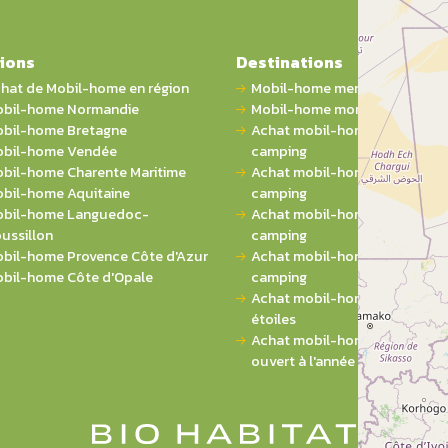
ions
Destinations
hat de Mobil-home en région
Mobil-home mer
bil-home Normandie
Mobil-home montagne
bil-home Bretagne
Achat mobil-home 1 chambre 
bil-home Vendée
camping
bil-home Charente Maritime
Achat mobil-home 2 chambres
bil-home Aquitaine
camping
bil-home Languedoc-
Achat mobil-home 3 chambres
ussillon
camping
bil-home Provence Côte d'Azur
Achat mobil-home 4 chambres
bil-home Côte d'Opale
camping
Achat mobil-home sur campin
étoiles
Achat mobil-home sur campi
ouvert à l'année