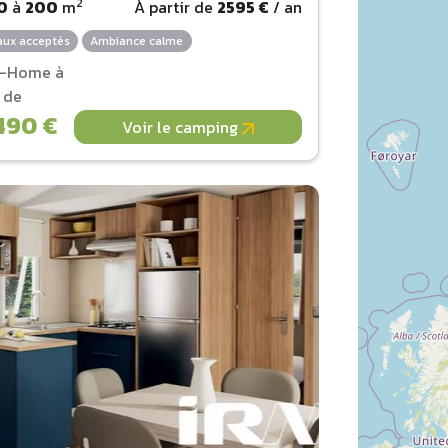
2
0
à
200
m
À partir de
2595 €
/ an
ux acceptés
Ambiance calme
l-Home à
r de
490 €
Voir le camping