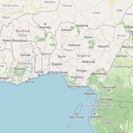
A propos
Qui sommes-nous ?
Actualités
sur
Nos partenaires
Notre réseau
 sur
Nos campings
Blog
 sur
Espace revendeur
 sur
g 5
ng