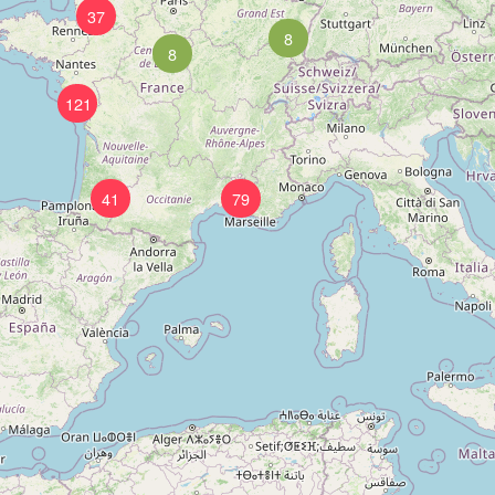
37
8
8
121
41
79