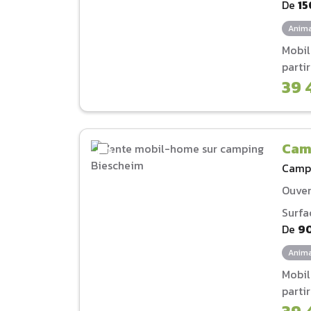
De
15
Anima
Mobi
parti
39 
Cam
Camp
Ouver
Surfa
De
9
Anima
Mobi
parti