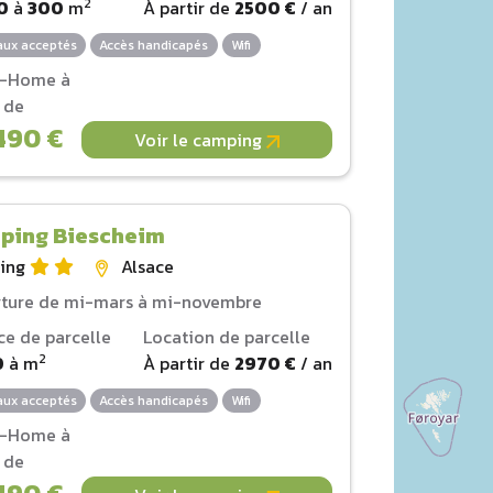
2
0
à
300
m
À partir de
2500 €
/ an
ux acceptés
Accès handicapés
Wifi
l-Home à
r de
490 €
Voir le camping
ping Biescheim
ing
Alsace
ture de mi-mars à mi-novembre
ce de parcelle
Location de parcelle
2
0
à
m
À partir de
2970 €
/ an
ux acceptés
Accès handicapés
Wifi
l-Home à
r de