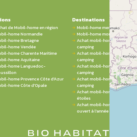
ions
Destinations
hat de Mobil-home en région
Mobil-home mer
bil-home Normandie
Mobil-home montagne
bil-home Bretagne
Achat mobil-home 1 chambre 
bil-home Vendée
camping
bil-home Charente Maritime
Achat mobil-home 2 chambres
bil-home Aquitaine
camping
bil-home Languedoc-
Achat mobil-home 3 chambres
ussillon
camping
bil-home Provence Côte d'Azur
Achat mobil-home 4 chambres
bil-home Côte d'Opale
camping
Achat mobil-home sur campin
étoiles
Achat mobil-home sur campi
ouvert à l'année