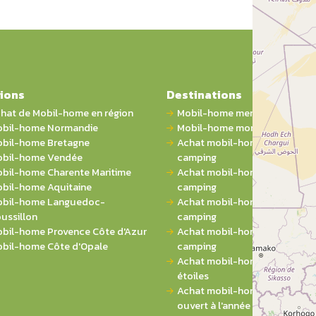
ions
Destinations
hat de Mobil-home en région
Mobil-home mer
bil-home Normandie
Mobil-home montagne
bil-home Bretagne
Achat mobil-home 1 chambre 
bil-home Vendée
camping
bil-home Charente Maritime
Achat mobil-home 2 chambres
bil-home Aquitaine
camping
bil-home Languedoc-
Achat mobil-home 3 chambres
ussillon
camping
bil-home Provence Côte d'Azur
Achat mobil-home 4 chambres
bil-home Côte d'Opale
camping
Achat mobil-home sur campin
étoiles
Achat mobil-home sur campi
ouvert à l'année