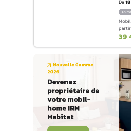
De
1
Anima
Mobi
parti
39 
Nouvelle Gamme
2026
Devenez
propriétaire de
votre mobil-
home IRM
Habitat