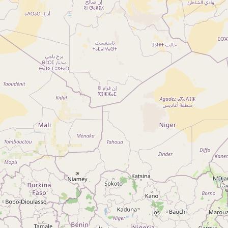
A propos
Qui sommes-nous ?
Actualités
sur
Nos partenaires
Notre réseau
 sur
Nos campings
Blog
 sur
Espace revendeur
 sur
g 5
ng