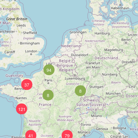
94
37
8
8
121
41
79