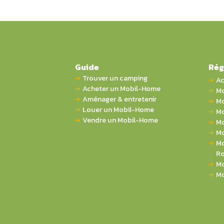
Guide
Rég
Trouver un camping
Ac
Acheter un Mobil-Home
Mo
Aménager & entretenir
Mo
Louer un Mobil-Home
Mo
Vendre un Mobil-Home
Mo
Mo
Mo
Ro
Mo
Mo