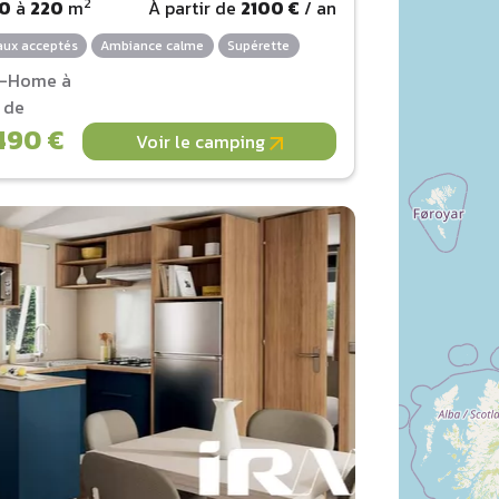
2
80
à
220
m
À partir de
2100 €
/ an
ux acceptés
Ambiance calme
Supérette
l-Home à
r de
490 €
Voir le camping