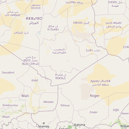
A propos
Qui sommes-nous ?
Actualités
sur
Nos partenaires
Notre réseau
 sur
Nos campings
Blog