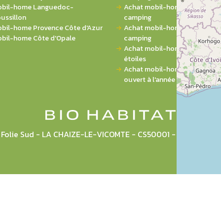
bil-home Languedoc-
Achat mobil-home 3 chambres
ussillon
camping
bil-home Provence Côte d'Azur
Achat mobil-home 4 chambres
bil-home Côte d'Opale
camping
Achat mobil-home sur campin
étoiles
Achat mobil-home sur campi
ouvert à l'année
la Folie Sud - LA CHAIZE-LE-VICOMTE - CS50001 - 85036 L
Plan du site
Mentions légales
CGU
Politique de pr