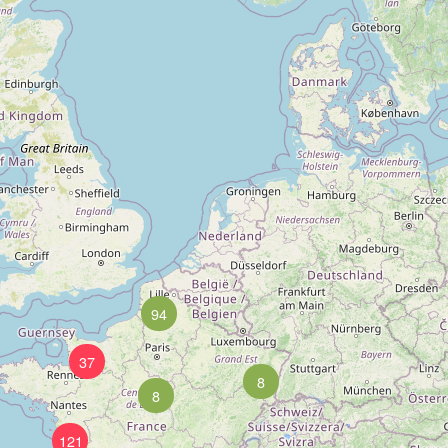
94
37
8
8
121