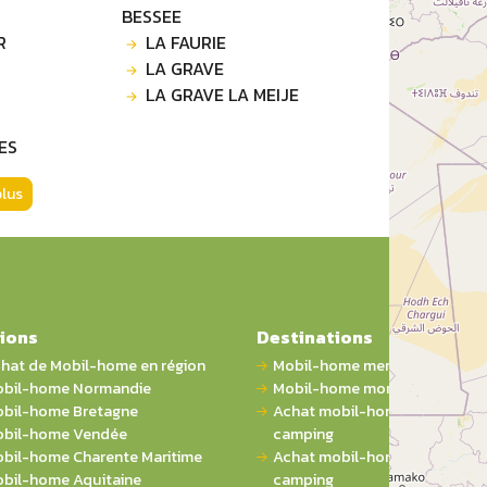
BESSEE
R
LA FAURIE
LA GRAVE
LA GRAVE LA MEIJE
ES
plus
ions
Destinations
hat de Mobil-home en région
Mobil-home mer
bil-home Normandie
Mobil-home montagne
bil-home Bretagne
Achat mobil-home 1 chambre 
bil-home Vendée
camping
bil-home Charente Maritime
Achat mobil-home 2 chambres
bil-home Aquitaine
camping