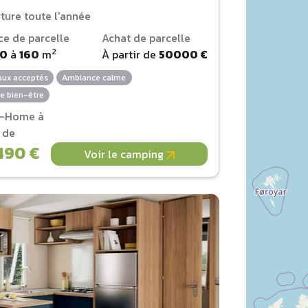
ture toute l'année
ce de parcelle
Achat de parcelle
2
00
à
160
m
À partir de
50000 €
ux acceptés
Ambiance calme
e bien-être
l-Home à
r de
490 €
Voir le camping