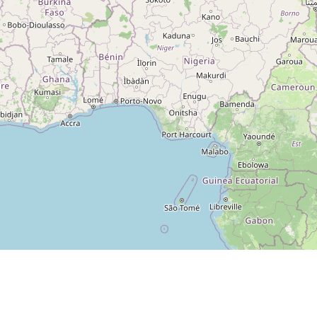
 sur
Espace revendeur
 sur
g 5
ng
A ROCHE-SUR-YON CEDEX
otection des données
Préférences de consentement