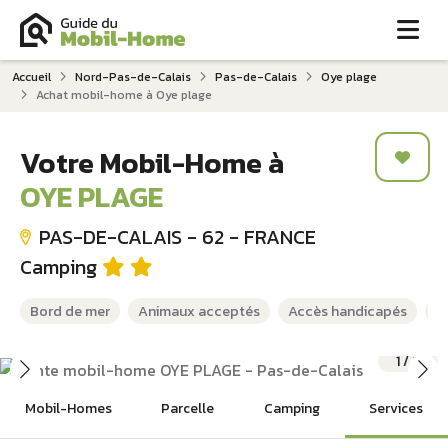
Me
Accueil
Nord-Pas-de-Calais
Pas-de-Calais
Oye plage
Achat mobil-home à Oye plage
Votre Mobil-Home à
OYE PLAGE
PAS-DE-CALAIS - 62 - FRANCE
Camping
Bord de mer
Animaux acceptés
Accès handicapés
A
1
/
5
Mobil-Homes
Parcelle
Camping
Services