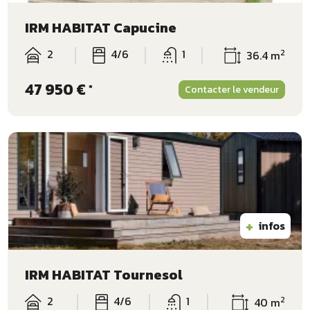
IRM HABITAT Capucine
2
4/6
1
2
36.4 m
47 950 €
*
Contacter le vendeur
+
infos
IRM HABITAT Tournesol
2
4/6
1
2
40 m