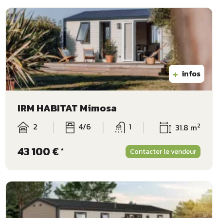
+
infos
IRM HABITAT Mimosa
2
4/6
1
2
31.8 m
43 100 €
*
Contacter le vendeur