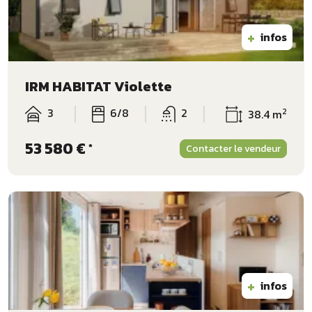
+
infos
IRM HABITAT Violette
3
6/8
2
2
38.4 m
53 580 €
*
Contacter le vendeur
+
infos