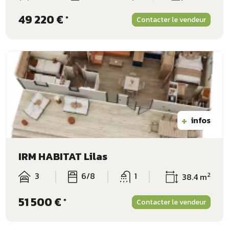
49 220 €
*
Contacter le vendeur
+
infos
IRM HABITAT Lilas
3
6/8
1
2
38.4 m
51 500 €
*
Contacter le vendeur