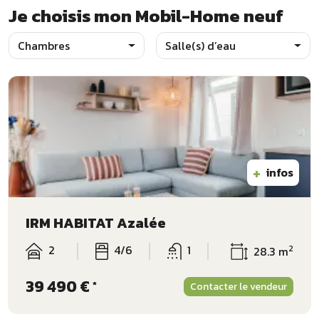
Je choisis mon Mobil-Home neuf
Chambres
Salle(s) d’eau
+
infos
IRM HABITAT Azalée
2
4/6
1
2
28.3 m
39 490 €
*
Contacter le vendeur