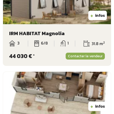
+
infos
IRM HABITAT Magnolia
3
6/8
1
2
31.8 m
44 030 €
*
Contacter le vendeur
+
infos