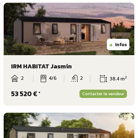
+
infos
IRM HABITAT Jasmin
2
4/6
2
2
38.4 m
53 520 €
*
Contacter le vendeur