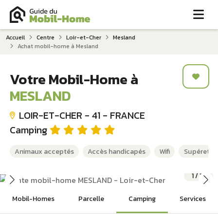
Me
Accueil
Centre
Loir-et-Cher
Mesland
Achat mobil-home à Mesland
Votre Mobil-Home à
MESLAND
LOIR-ET-CHER - 41 - FRANCE
Camping
Animaux acceptés
Accès handicapés
Wifi
Supérette
1
/
12
Mobil-Homes
Parcelle
Camping
Services