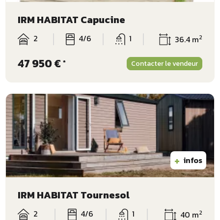
IRM HABITAT Capucine
2
4/6
1
2
36.4 m
47 950 €
*
Contacter le vendeur
+
infos
IRM HABITAT Tournesol
2
4/6
1
2
40 m