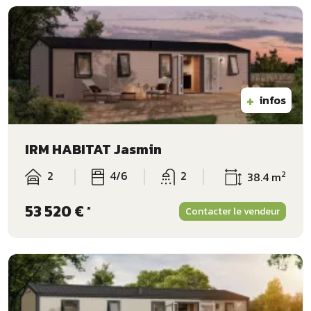
+
infos
IRM HABITAT Jasmin
2
4/6
2
2
38.4 m
53 520 €
*
Contacter le vendeur