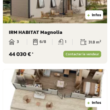
+
infos
IRM HABITAT Magnolia
3
6/8
1
2
31.8 m
44 030 €
*
Contacter le vendeur
+
infos