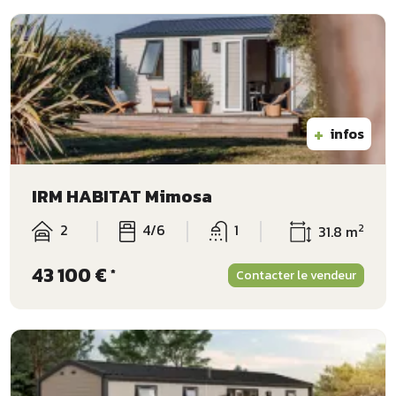
+
infos
IRM HABITAT Mimosa
2
4/6
1
2
31.8 m
43 100 €
*
Contacter le vendeur