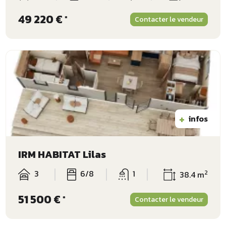
49 220 €
*
Contacter le vendeur
+
infos
IRM HABITAT Lilas
3
6/8
1
2
38.4 m
51 500 €
*
Contacter le vendeur