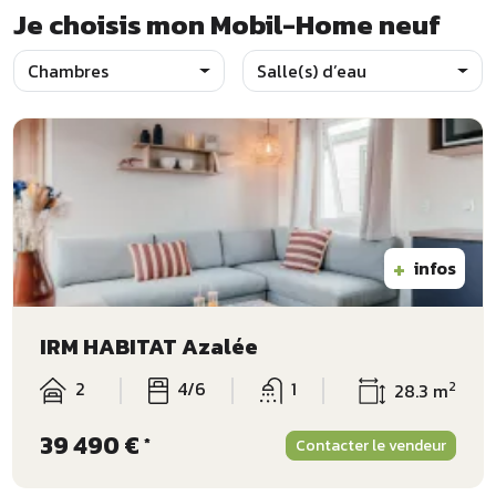
Je choisis mon Mobil-Home neuf
Chambres
Salle(s) d’eau
+
infos
IRM HABITAT Azalée
2
4/6
1
2
28.3 m
39 490 €
*
Contacter le vendeur