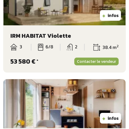
+
infos
IRM HABITAT Violette
3
6/8
2
2
38.4 m
53 580 €
*
Contacter le vendeur
+
infos