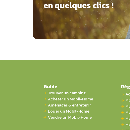
en quelques clics !
Guide
Rég
Trouver un camping
Ac
Acheter un Mobil-Home
Mo
Aménager & entretenir
Mo
Louer un Mobil-Home
Mo
Vendre un Mobil-Home
Mo
Mo